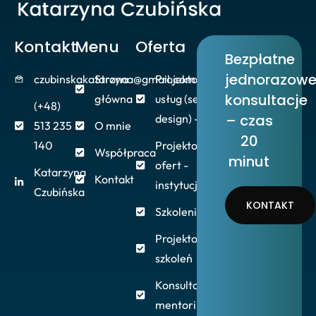
Kontakt
Menu
Oferta
Bezpłatne
jednorazow
czubinskakatarzyna@gmail.com
Strona
Projektowanie
konsultacje
główna
usług (service
(+48)
– czas
design) - firmy
513 235
O mnie
20
140
Projektowanie
Współpraca
minut
ofert -
Katarzyna
Kontakt
instytucje/NGO
Czubińska
KONTAKT
Szkolenia/Warsztaty
Projektowanie
szkoleń
Konsultacje,
mentoring