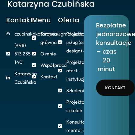
Kontakt
Menu
Oferta
Bezpłatne
jednorazow
czubinskakatarzyna@gmail.com
Strona
Projektowanie
konsultacje
główna
usług (service
(+48)
– czas
design) - firmy
513 235
O mnie
20
140
Projektowanie
Współpraca
minut
ofert -
Katarzyna
Kontakt
instytucje/NGO
Czubińska
KONTAKT
Szkolenia/Warsztaty
Projektowanie
szkoleń
Konsultacje,
mentoring