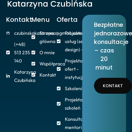
Kontakt
Menu
Oferta
Bezpłatne
jednorazow
czubinskakatarzyna@gmail.com
Strona
Projektowanie
konsultacje
główna
usług (service
(+48)
– czas
design) - firmy
513 235
O mnie
20
140
Projektowanie
Współpraca
minut
ofert -
Katarzyna
Kontakt
instytucje/NGO
Czubińska
KONTAKT
Szkolenia/Warsztaty
Projektowanie
szkoleń
Konsultacje,
mentoring