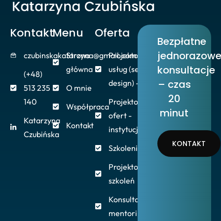
Kontakt
Menu
Oferta
Bezpłatne
jednorazow
czubinskakatarzyna@gmail.com
Strona
Projektowanie
konsultacje
główna
usług (service
(+48)
– czas
design) - firmy
513 235
O mnie
20
140
Projektowanie
Współpraca
minut
ofert -
Katarzyna
Kontakt
instytucje/NGO
Czubińska
KONTAKT
Szkolenia/Warsztaty
Projektowanie
szkoleń
Konsultacje,
mentoring